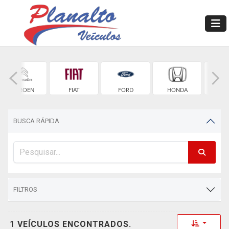
CITROEN
FIAT
FORD
HONDA
HYU
BUSCA RÁPIDA
FILTROS
Toggle 
1 VEÍCULOS ENCONTRADOS.