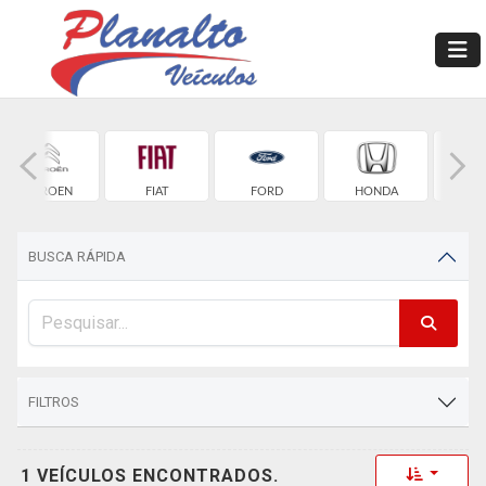
CITROEN
FIAT
FORD
HONDA
HYU
BUSCA RÁPIDA
FILTROS
Toggle 
1 VEÍCULOS ENCONTRADOS.