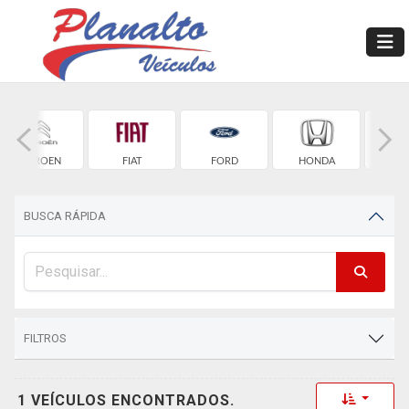
CITROEN
FIAT
FORD
HONDA
HYU
BUSCA RÁPIDA
FILTROS
Toggle 
1 VEÍCULOS ENCONTRADOS.