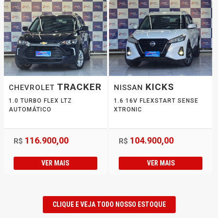
TRACKER
KICKS
CHEVROLET
NISSAN
1.0 TURBO FLEX LTZ
1.6 16V FLEXSTART SENSE
AUTOMÁTICO
XTRONIC
116.900,00
104.900,00
R$
R$
VER MAIS
VER MAIS
CLIQUE E VEJA TODO NOSSO ESTOQUE