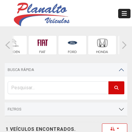
CITROEN
FIAT
FORD
HONDA
HYU
BUSCA RÁPIDA
FILTROS
Toggle 
1 VEÍCULOS ENCONTRADOS.