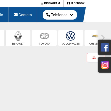
INSTAGRAM
FACEBOOK
lo
Contato
Telefones
RENAULT
TOYOTA
VOLKSWAGEN
CHEVROLET
Toggle 