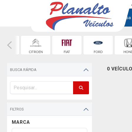
Home
Empresa
EVROLET
CITROEN
FIAT
FORD
HON
0 VEÍCUL
BUSCA RÁPIDA
FILTROS
MARCA