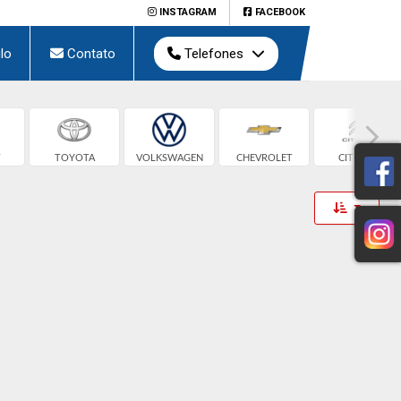
INSTAGRAM
FACEBOOK
lo
Contato
Telefones
T
TOYOTA
VOLKSWAGEN
CHEVROLET
CITROEN
Toggle 